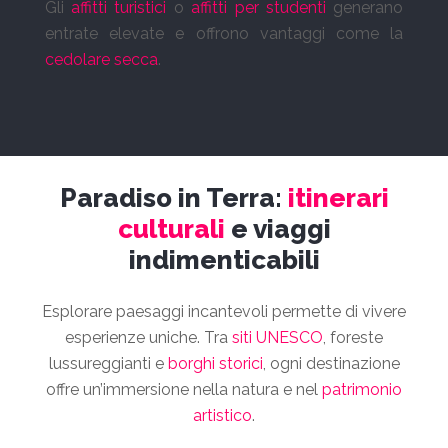
Gli
affitti turistici
o
affitti per studenti
generano
entrate elevate e offrono vantaggi come la
cedolare secca
.
Paradiso in Terra:
itinerari
culturali
e viaggi
indimenticabili
Esplorare paesaggi incantevoli permette di vivere
esperienze uniche. Tra
siti UNESCO
, foreste
lussureggianti e
borghi storici
, ogni destinazione
offre un’immersione nella natura e nel
patrimonio
artistico
.