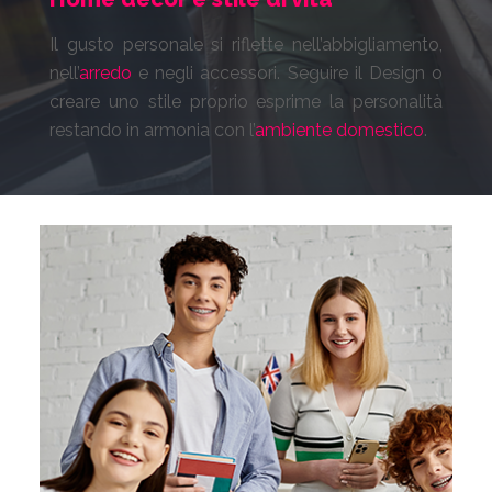
Il gusto personale si riflette nell’abbigliamento,
nell’
arredo
e negli accessori. Seguire il Design o
creare uno stile proprio esprime la personalità
restando in armonia con l’
ambiente domestico
.