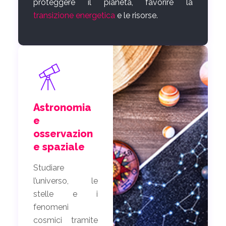
proteggere il pianeta, favorire la
transizione energetica
e le risorse.
Astronomia
e
osservazion
e spaziale
Studiare
l’universo, le
stelle e i
fenomeni
cosmici tramite