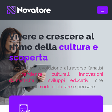
Vivere e crescere al
ritmo della
cultura e
scoperta
Interpretare l’evoluzione attraverso l’analisi
di
tendenze culturali
,
innovazioni
domestiche
e
sviluppi educativi
che
influenzano il
modo di abitare
e pensare.