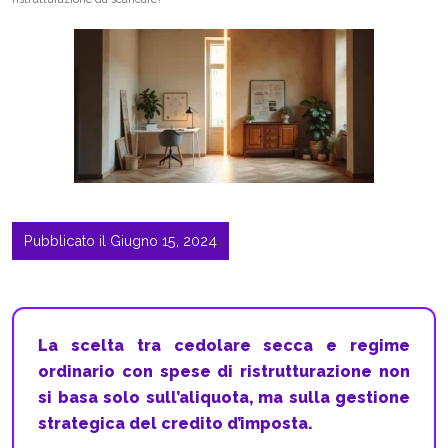
Pubblicato il Giugno 15, 2024
La scelta tra cedolare secca e regime
ordinario con spese di ristrutturazione non
si basa solo sull’aliquota, ma sulla gestione
strategica del credito d’imposta.