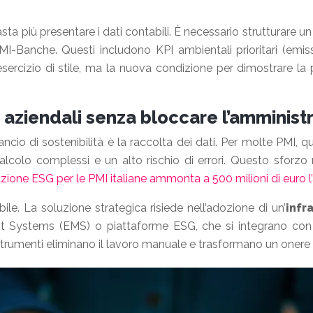
asta più presentare i dati contabili. È necessario strutturare u
I-Banche. Questi includono KPI ambientali prioritari (emiss
rcizio di stile, ma la nuova condizione per dimostrare la pr
 aziendali senza bloccare l’amminist
ancio di sostenibilità è la raccolta dei dati. Per molte PMI, 
calcolo complessi e un alto rischio di errori. Questo sfor
azione ESG per le PMI italiane ammonta a 500 milioni di euro l
ile. La soluzione strategica risiede nell’adozione di un’
infr
Systems (EMS) o piattaforme ESG, che si integrano con i p
trumenti eliminano il lavoro manuale e trasformano un onere 