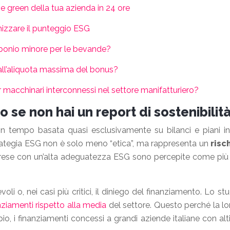
e green della tua azienda in 24 ore
mizzare il punteggio ESG
arbonio minore per le bevande?
all’aliquota massima del bonus?
 macchinari interconnessi nel settore manifatturiero?
o se non hai un report di sostenibilit
tempo basata quasi esclusivamente su bilanci e piani indus
strategia ESG non è solo meno “etica”, ma rappresenta un
risc
prese con un’alta adeguatezza ESG sono percepite come più re
li o, nei casi più critici, il diniego del finanziamento. Lo st
nanziamenti rispetto alla media
del settore. Questo perché la loro
o, i finanziamenti concessi a grandi aziende italiane con alt