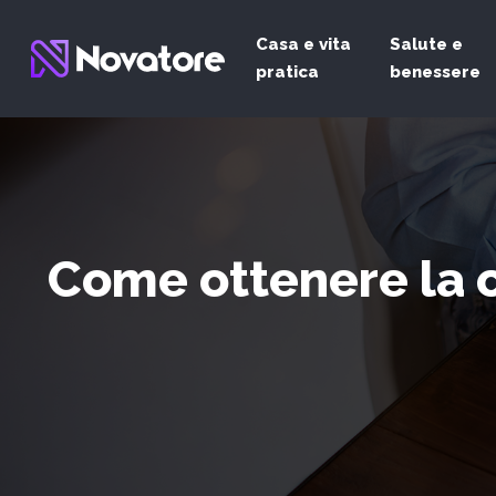
Casa e vita
Salute e
pratica
benessere
Come ottenere la c