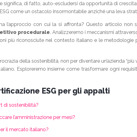
le significa, di fatto, auto-escludersi da opportunità di crescit
o l’ESG come un ostacolo insormontabile anziché una leva strat
ma l’approccio con cui la si affronta? Questo articolo non s
etitivo procedurale
. Analizzeremo i meccanismi attravers
cazioni più riconosciute nel contesto italiano e le metodologi
ocrazia della sostenibilità, non per diventare un’azienda “più
italiano. Esploreremo insieme come trasformare ogni requisit
ificazione ESG per gli appalti
 di sostenibilità?
occare l’amministrazione per mesi?
er il mercato italiano?