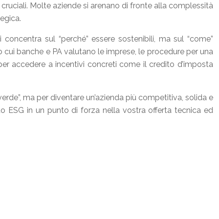
a cruciali. Molte aziende si arenano di fronte alla complessità
egica.
i concentra sul “perché” essere sostenibili, ma sul “come”
o cui banche e PA valutano le imprese, le procedure per una
e per accedere a incentivi concreti come il credito d’imposta
 verde”, ma per diventare un’azienda più competitiva, solida e
o ESG in un punto di forza nella vostra offerta tecnica ed