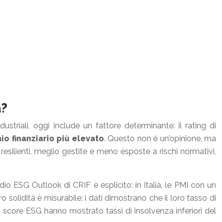
à?
triali, oggi include un fattore determinante: il rating di
hio finanziario più elevato
. Questo non è un’opinione, ma
silienti, meglio gestite e meno esposte a rischi normativi,
udio ESG Outlook di CRIF è esplicito: in Italia, le PMI con un
 solidità è misurabile: i dati dimostrano che il loro tasso di
i score ESG hanno mostrato tassi di insolvenza inferiori del