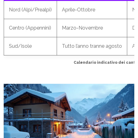
Nord (Alpi/Prealpi)
Aprile-Ottobre
No
Centro (Appennini)
Marzo-Novembre
Di
Sud/Isole
Tutto l’anno tranne agosto
Ag
Calendario indicativo dei canti