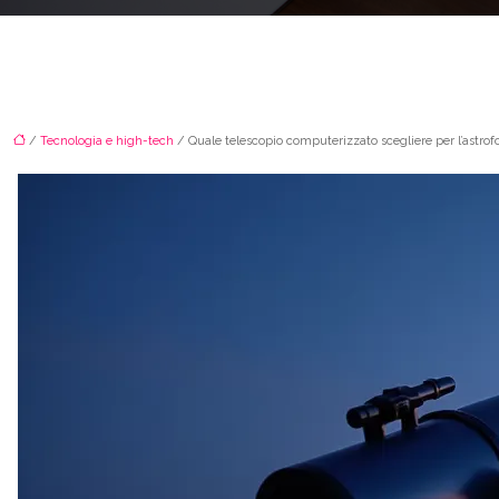
/
Tecnologia e high-tech
/ Quale telescopio computerizzato scegliere per l’astro