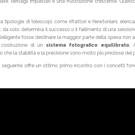
iate, dettagli impastati e una frustrazione crescente. Quest
a tipologie di telescopi, come rifrattori e Newtoniani, ele
, da solo, determina il successo o il fallimento di una sessione
ntelligente fosse destinare la maggior parte della spesa non
a costruzione di un
sistema fotografico equilibrato
. 
ndo che la stabilità e la precisione sono molto più preziose del
deo seguente offre un ottimo primo incontro con i concetti fon