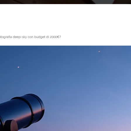
fotografia deep-sky con budget di 2000€?