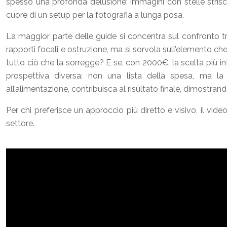
spesso una profonda delusione: immagini con stelle strisc
cuore di un setup per la fotografia a lunga posa.
La maggior parte delle guide si concentra sul confronto tr
rapporti focali e ostruzione, ma si sorvola sull’elemento che
tutto ciò che la sorregge? E se, con 2000€, la scelta più i
prospettiva diversa: non una lista della spesa, ma l
all’alimentazione, contribuisca al risultato finale, dimostra
Per chi preferisce un approccio più diretto e visivo, il vi
settore.