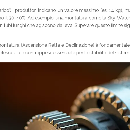
co”. I produttori indicano un valore massimo (es. 14 kg), ma qu
meno il 30-40%. Ad esempio, una montatura come la Sky-Watche
n tubi lunghi che agiscono da leva. Superare questo limite sig
 montatura (Ascensione Retta e Declinazione) è fondamentale 
lescopio e contrappesi, essenziale per la stabilità del sistem