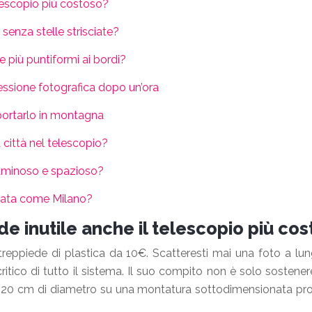
elescopio più costoso?
enza stelle strisciate?
 più puntiformi ai bordi?
sessione fotografica dopo un’ora
 portarlo in montagna
a città nel telescopio?
uminoso e spazioso?
inata come Milano?
e inutile anche il telescopio più co
eppiede di plastica da 10€. Scatteresti mai una foto a lun
iù critico di tutto il sistema. Il suo compito non è solo soste
da 20 cm di diametro su una montatura sottodimensionata prod