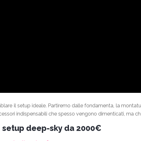
are il setup ideale. Partiremo dalle fondamenta, la montatura
li accessori indispensabili che spesso vengono dimenticati, ma 
uo setup deep-sky da 2000€