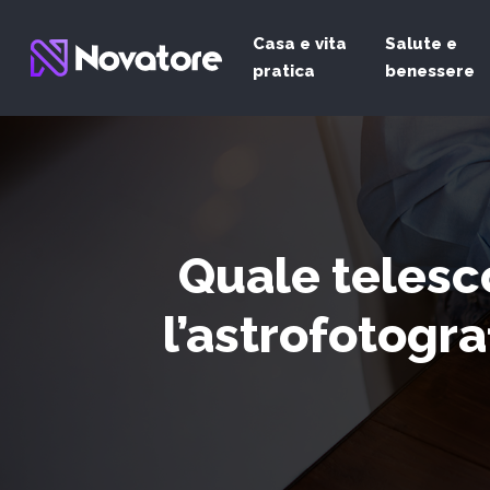
Casa e vita
Salute e
pratica
benessere
Quale telesc
l’astrofotogr