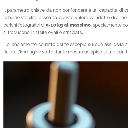
Il parametro chiave da non confondere è la “capacità di cari
richiede stabilità assoluta, questo valore va ridotto di al
carichi fotografici di
9-10 kg al massimo
, specialmente co
si traducono in stelle ovali o strisciate.
Il bilanciamento corretto del telescopio sui due assi della
fluido. L’immagine sottostante mostra un tipico setup con te