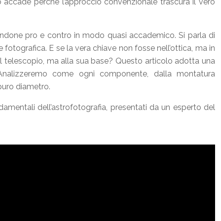
o accade perché l’approccio convenzionale trascura il vero
ncandone pro e contro in modo quasi accademico. Si parla di
 fotografica. E se la vera chiave non fosse nell’ottica, ma in
 al telescopio, ma alla sua base? Questo articolo adotta una
Analizzeremo come ogni componente, dalla montatura
 puro diametro.
damentali dell’astrofotografia, presentati da un esperto del