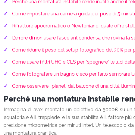
Perché una montatura instabile rende inutile anche il t
Come impostare una camera guida per pose di 5 minuti s
Rifrattore apocromatico o Newtoniano: quale offre stelle
L’errore di non usare fasce anticondensa che rovina la 
Come ridurre il peso del setup fotografico del 30% per
Come usare i filtri UHC e CLS per “spegnere” le luci dell
Come fotografare un bagno cieco per farlo sembrare l
Come osservare i pianeti dal balcone di una città illum
Perché una montatura instabile rend
Immagina di aver montato un obiettivo da 5000€ su un tr
equatoriale è il treppiede, e la sua stabilità è il fattore p
precisione micrometrica per minuti interi. Un telescopio 
una montatura granitica.